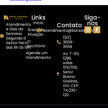
Links
Siga-
nos
Início
Contato
Atendimento
e Dias da
Áreas de
atendimento@bareato.adv.br
Semana:
Atuação
(62)
Segunda à
O
3609-
Sexta-feira
Escritório
3559
das 9h às 19h.
Agende um
Av. T-63,
Atendimento
1296,
salas
1115/1116,
Setor
Bueno,
Goiânia,
GO. CEP:
74.230-
120